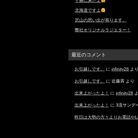
十勝に来たよ
北海道ですよ
沢山の思い出が有ります。
弊社オリジナルラジエター！
最近のコメント
お引越しです。
に
infinity28
よ
お引越しです。
に
近藤斉
より
出来上がったよ！
に
infinity28
よ
出来上がったよ！
に
3流サンデ
昨日は大勢の方々よりお電話やL