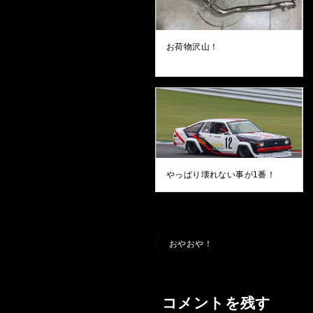
お荷物沢山！
やっぱり壊れない事が1番！
投
おやおや！
稿
ナ
コメントを残す
ビ