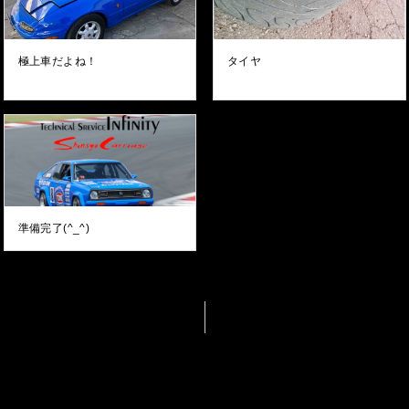
極上車だよね！
タイヤ
準備完了(^_^)