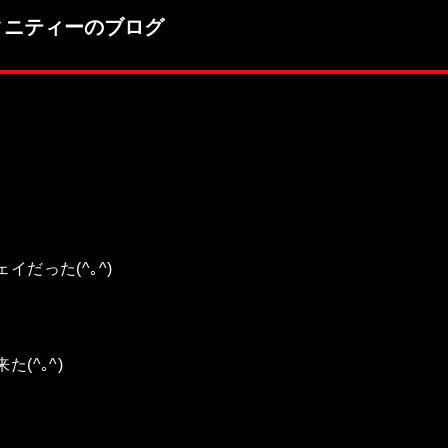
ィニティーのブログ
だった(^｡^)
(^｡^)