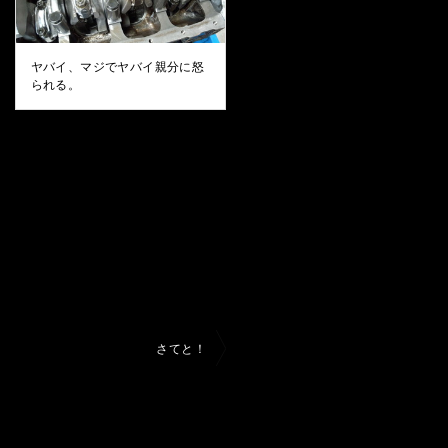
ヤバイ、マジでヤバイ親分に怒
られる。
さてと！