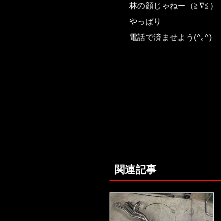
林の顔じゃねー（≧∇≦）
やっぱり
電話で済ませよう(^｡^)
関連記事