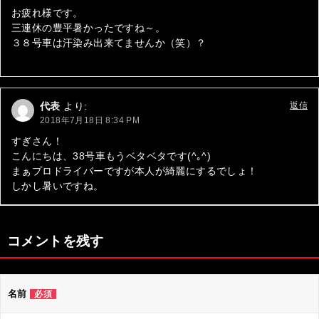
シ
お疲れ様です。
三連休の豊平暑かったですね～。
ョ
３８号車は汗染み出来てませんか（笑）？
ン
代表
より:
返信
2018年7月18日 8:34 PM
すぎさん！
こんにちは、38号車もうベタベタです(^｡^)
まぁプロドライバーですが本人が綺麗にするでしょ！
しかし暑いですね。
コメントを残す
名前
必須