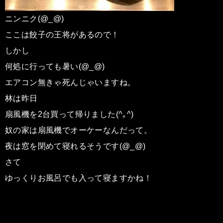
ニンニク(@_@)
ここは餃子の王将があるので！
しかし
何処に行っても暑い(@_@)
エアコン無きゃ死んじゃいますね。
林は昨日
扇風機を2台買って帰りました(^｡^)
奴の家は扇風機でオーケーなんだって。
夜は窓を閉めて寝れるそうです(@_@)
さて
ゆっくりお風呂でも入って寝ますかね！