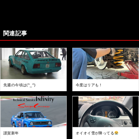
関連記事
先週の今頃は(^_^)
今度はリアも！
謹賀新年
オイオイ雪が降ってる