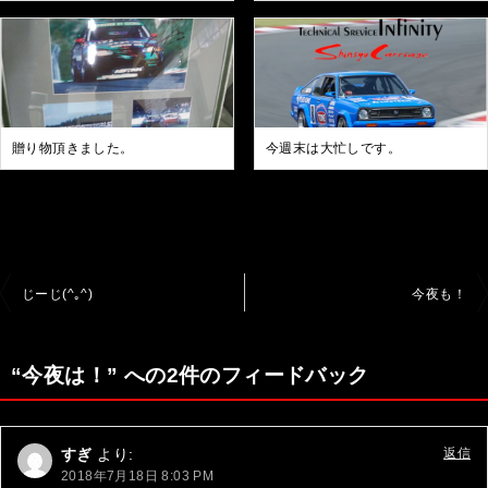
贈り物頂きました。
今週末は大忙しです。
投
じーじ(^｡^)
今夜も！
稿
ナ
“今夜は！” への2件のフィードバック
ビ
ゲ
すぎ
より:
返信
ー
2018年7月18日 8:03 PM