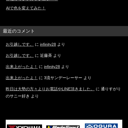
AIで色を変えてみた！
最近のコメント
お引越しです。
に
infinity28
より
お引越しです。
に
近藤斉
より
出来上がったよ！
に
infinity28
より
出来上がったよ！
に
3流サンデーレーサー
より
昨日は大勢の方々よりお電話やLINE頂きました。
に
通りすがり
のサニー好き
より