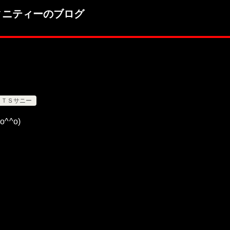
ィニティーのブログ
ＴＳサニー
^^o)