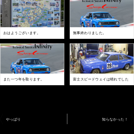
おはようございます。
無事終わりました。
また一つ年を取ります。
富士スピードウェイは晴れでした
投
やっぱり
知らなかった！
稿