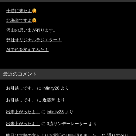
十勝に来たよ
北海道ですよ
沢山の思い出が有ります。
弊社オリジナルラジエター！
AIで色を変えてみた！
最近のコメント
お引越しです。
に
infinity28
より
お引越しです。
に
近藤斉
より
出来上がったよ！
に
infinity28
より
出来上がったよ！
に
3流サンデーレーサー
より
昨日は大勢の方々よりお電話やLINE頂きました。
に
通りすがり