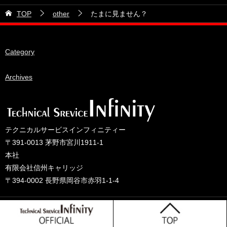
21号車
2026年5月
TOP
other
たまに見ません？
28号車
2026年4月
38号車
2026年3月
Category
510セダン
2026年2月
ADVAN
2026年1月
Archives
BRIDEシート
2025年12月
HKS
2025年11月
IDIブレーキパッド
2025年10月
テクニカルサービスインフィニティー
JAF公認レース
2025年9月
〒391-0013 茅野市宮川1911-1
JCCAクラッシックカーレース
2025年8月
本社
有限会社信州キャリッジ
ORC
2025年7月
〒394-0002 長野県岡谷市赤羽1-1-4
other
2025年6月
PLUS ONEオイル
2025年5月
© 2025 テクニカルサービスインフィニティーのブログ
TONE工具
2025年4月