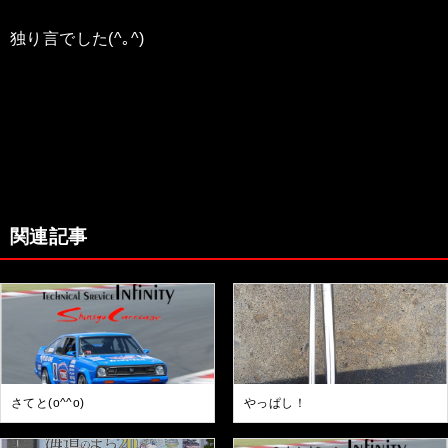
独り言でした(^｡^)
関連記事
さてと(o^^o)
やっぱし！