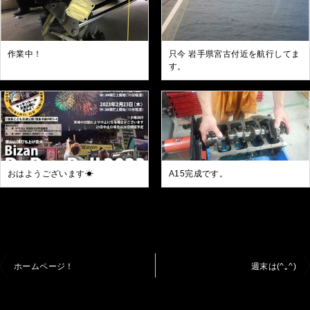
作業中！
只今 岩手県宮古付近を航行してま
す。
おはようございます☀
A15完成です。
投
ホームページ！
週末は(^｡^)
稿
ナ