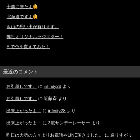
十勝に来たよ
北海道ですよ
沢山の思い出が有ります。
弊社オリジナルラジエター！
AIで色を変えてみた！
最近のコメント
お引越しです。
に
infinity28
より
お引越しです。
に
近藤斉
より
出来上がったよ！
に
infinity28
より
出来上がったよ！
に
3流サンデーレーサー
より
昨日は大勢の方々よりお電話やLINE頂きました。
に
通りすがり