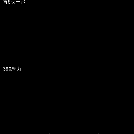
直6ターボ
380馬力