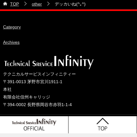
2026年5月
TOP
other
デッカいね(^｡^)
28号車
2026年4月
38号車
2026年3月
Category
510セダン
2026年2月
ADVAN
2026年1月
Archives
BRIDEシート
2025年12月
HKS
2025年11月
IDIブレーキパッド
2025年10月
テクニカルサービスインフィニティー
JAF公認レース
2025年9月
〒391-0013 茅野市宮川1911-1
JCCAクラッシックカーレース
2025年8月
本社
有限会社信州キャリッジ
ORC
2025年7月
〒394-0002 長野県岡谷市赤羽1-1-4
other
2025年6月
PLUS ONEオイル
2025年5月
© 2025 テクニカルサービスインフィニティーのブログ
TONE工具
2025年4月
Tprojact TS