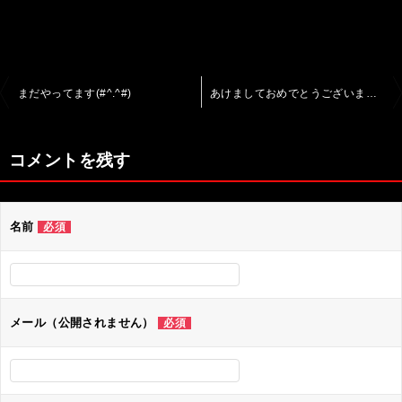
投
まだやってます(#^.^#)
あけましておめでとうございます。
稿
ナ
コメントを残す
ビ
ゲ
名前
必須
ー
シ
ョ
ン
メール（公開されません）
必須