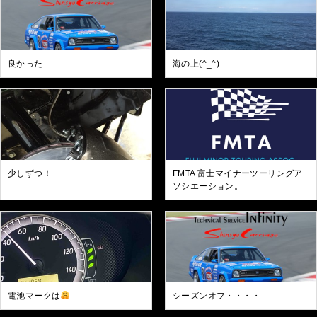
良かった
海の上(^_^)
少しずつ！
FMTA 富士マイナーツーリングア
ソシエーション。
電池マークは
シーズンオフ・・・・