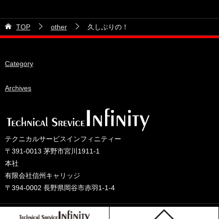
2026年6月
21号車
2026年5月
TOP
other
久しぶりの！
28号車
2026年4月
38号車
2026年3月
Category
510セダン
2026年2月
ADVAN
2026年1月
Archives
BRIDEシート
2025年12月
HKS
2025年11月
IDIブレーキパッド
2025年10月
テクニカルサービスインフィニティー
JAF公認レース
2025年9月
〒391-0013 茅野市宮川1911-1
JCCAクラッシックカーレース
2025年8月
本社
有限会社信州キャリッジ
ORC
2025年7月
〒394-0002 長野県岡谷市赤羽1-1-4
other
2025年6月
PLUS ONEオイル
2025年5月
© 2025 テクニカルサービスインフィニティーのブログ