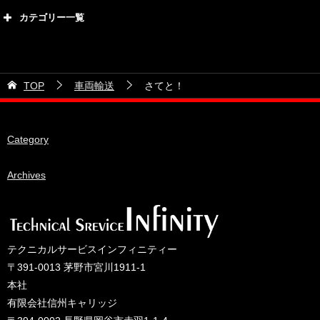
2026年8月
カテゴリー一覧
2026年7月
カテゴリー
2026年6月
21号車
2026年5月
TOP
車両輸送
さてと！
28号車
2026年4月
38号車
2026年3月
Category
510セダン
2026年2月
ADVAN
2026年1月
Archives
BRIDEシート
2025年12月
HKS
2025年11月
IDIブレーキパッド
2025年10月
テクニカルサービスインフィニティー
JAF公認レース
2025年9月
〒391-0013 茅野市宮川1911-1
JCCAクラッシックカーレース
2025年8月
本社
有限会社信州キャリッジ
ORC
2025年7月