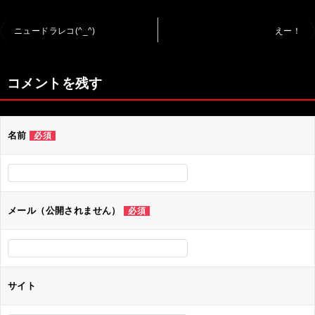
投
ニュードラレコ(^_^)
えー！
稿
ナ
コメントを残す
ビ
ゲ
名前
必須
ー
シ
ョ
ン
メール（公開されません）
必須
サイト