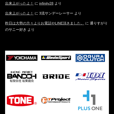
出来上がったよ！
に
infinity28
より
出来上がったよ！
に
3流サンデーレーサー
より
昨日は大勢の方々よりお電話やLINE頂きました。
に
通りすがり
のサニー好き
より