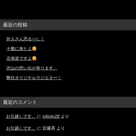
最近の投稿
外人さん恐るべし！
十勝に来たよ
北海道ですよ
沢山の思い出が有ります。
弊社オリジナルラジエター！
最近のコメント
お引越しです。
に
infinity28
より
お引越しです。
に
近藤斉
より