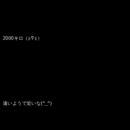
2000キロ（≧∇≦）
遠いようで近いな(^_^)