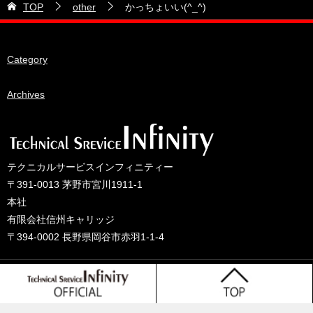
TOP
other
かっちょいい(^_^)
28号車
2026年4月
38号車
2026年3月
Category
510セダン
2026年2月
ADVAN
2026年1月
Archives
BRIDEシート
2025年12月
HKS
2025年11月
IDIブレーキパッド
2025年10月
テクニカルサービスインフィニティー
JAF公認レース
2025年9月
〒391-0013 茅野市宮川1911-1
JCCAクラッシックカーレース
2025年8月
本社
有限会社信州キャリッジ
ORC
2025年7月
〒394-0002 長野県岡谷市赤羽1-1-4
other
2025年6月
PLUS ONEオイル
2025年5月
© 2025 テクニカルサービスインフィニティーのブログ
TONE工具
2025年4月
Tprojact TS
2025年3月