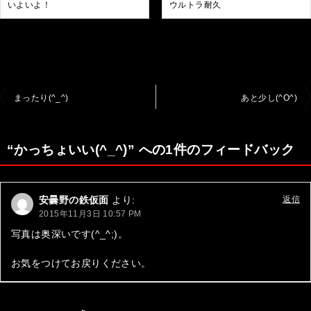
いよいよ！
ウルトラ耐久
投
まったり(^_^)
あと少し(^O^)
稿
ナ
“かっちょいい(^_^)” への1件のフィードバック
ビ
ゲ
安曇野の鉄仮面
より:
返信
ー
2015年11月3日 10:57 PM
シ
写真は奥深いです(^_^;)。
ョ
お気をつけてお戻りください。
ン