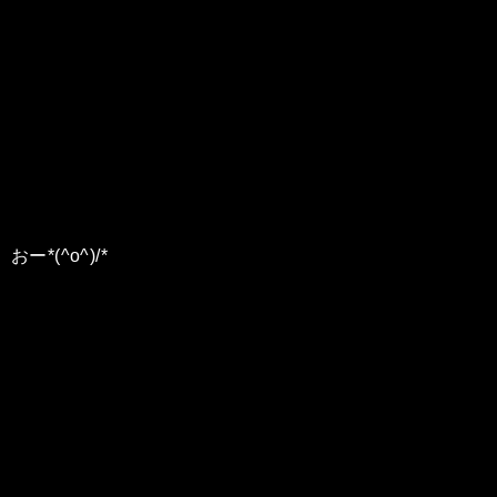
おー*(^o^)/*