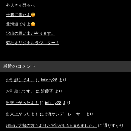
外人さん恐るべし！
十勝に来たよ
北海道ですよ
沢山の思い出が有ります。
弊社オリジナルラジエター！
最近のコメント
お引越しです。
に
infinity28
より
お引越しです。
に
近藤斉
より
出来上がったよ！
に
infinity28
より
出来上がったよ！
に
3流サンデーレーサー
より
昨日は大勢の方々よりお電話やLINE頂きました。
に
通りすがり