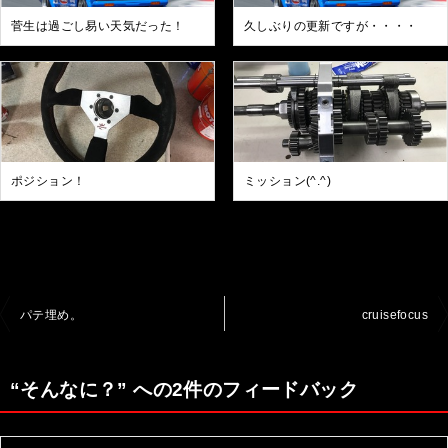
菅生は過ごし易い天気だった！
久しぶりの更新ですが・・・・
ポジション！
ミッション(^.^)
投
パテ埋め。
cruisefocus
稿
ナ
“そんなに？” への2件のフィードバック
ビ
ゲ