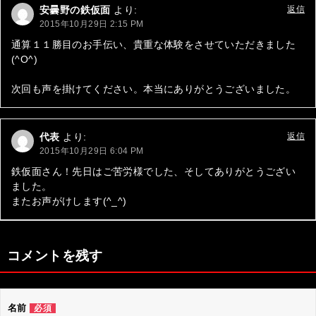
安曇野の鉄仮面
より:
返信
ー
2015年10月29日 2:15 PM
シ
通算１１勝目のお手伝い、貴重な体験をさせていただきました
(^O^)
ョ
ン
次回も声を掛けてください。本当にありがとうございました。
代表
より:
返信
2015年10月29日 6:04 PM
鉄仮面さん！先日はご苦労様でした、そしてありがとうござい
ました。
またお声がけします(^_^)
コメントを残す
名前
必須