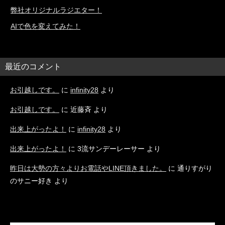
弊社オリジナルラジエター！
AIで色を変えてみた！
最近のコメント
お引越しです。
に
infinity28
より
お引越しです。
に
近藤斉
より
出来上がったよ！
に
infinity28
より
出来上がったよ！
に
3流サンデーレーサー
より
昨日は大勢の方々よりお電話やLINE頂きました。
に
通りすがり
のサニー好き
より