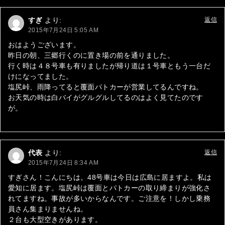
ゲ
すぎ
より:
返信
ー
2015年7月24日 5:05 AM
シ
おはようございます。
昨日の朝、三郷行くのに置き場の前を通りました。
ョ
行く時は４８号車も有りましたが帰り道は１号車ともう一台だ
ン
けになってました。
塩尻峠、雨降ってると覆面パトカーが営業してるんですね。
お天気の時は白バイがグルグルしてるのはよく見てたのです
が。
代表
より:
返信
2015年7月24日 8:34 AM
すぎさん！こんにちは。48号車は今日は広島に居ますよ。私は
愛知に居ます。塩尻峠は覆面とパトカーの取り締まりが強化さ
れてますね。事故が多いからなんです。ご注意を！しかし乗務
員さん集まりませんね。
２台も大型空きがあります。