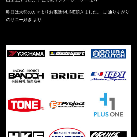
出来上がったよ！
に
3流サンデーレーサー
より
昨日は大勢の方々よりお電話やLINE頂きました。
に
通りすがり
のサニー好き
より