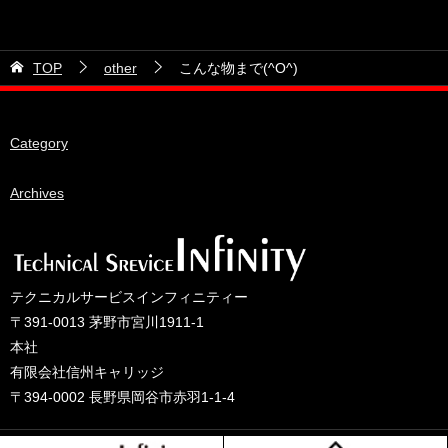
カテゴリー
2026年6月
21号車
2026年5月
TOP
other
こんな物まで(^O^)
28号車
2026年4月
38号車
2026年3月
Category
510セダン
2026年2月
ADVAN
2026年1月
Archives
BRIDEシート
2025年12月
HKS
2025年11月
IDIブレーキパッド
2025年10月
テクニカルサービスインフィニティー
JAF公認レース
2025年9月
〒391-0013 茅野市宮川1911-1
JCCAクラッシックカーレース
2025年8月
本社
有限会社信州キャリッジ
ORC
2025年7月
〒394-0002 長野県岡谷市赤羽1-1-4
other
2025年6月
PLUS ONEオイル
2025年5月