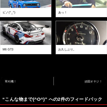
ピノ(^_^)
あっ！
M6 GT3
お久しぶり。
投
草刈機！
頑固オヤジ！
稿
ナ
“こんな物まで(^O^)” への2件のフィードバック
ビ