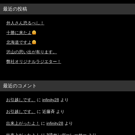
最近の投稿
外人さん恐るべし！
十勝に来たよ
北海道ですよ
沢山の思い出が有ります。
弊社オリジナルラジエター！
最近のコメント
お引越しです。
に
infinity28
より
お引越しです。
に
近藤斉
より
出来上がったよ！
に
infinity28
より