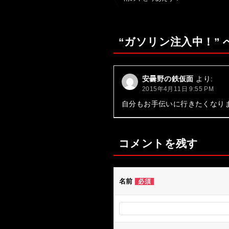
稿
ナ
“ガソリン注入中！”
ビ
ゲ
ー
安曇野の鉄仮面
より:
2015年4月11日 9:55 PM
シ
自分もお手伝いに行きたくなりまし
ョ
ン
コメントを残す
名前
必須