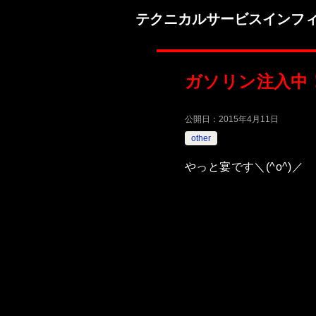
テクニカルサービスインフ
ガソリン注入中
公開日：
2015年4月11日
other
やっと宴です＼(^o^)／