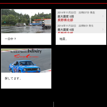
一日中？
地震。
探してます。