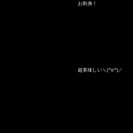
お刺身！
超美味しい＼(^o^)／