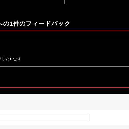
 への1件のフィードバック
た(>_<)