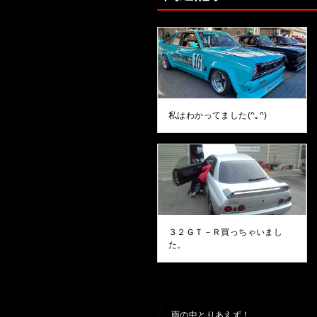
私はわかってました(^｡^)
３２ＧＴ－Ｒ買っちゃいまし
た。
投
雨の中とりあえず！