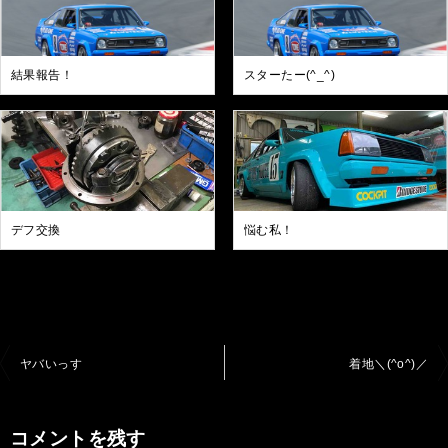
結果報告！
スターたー(^_^)
デフ交換
悩む私！
投
ヤバいっす
着地＼(^o^)／
稿
ナ
コメントを残す