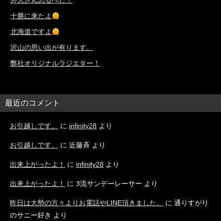
外人さん恐るべし！
十勝に来たよ
北海道ですよ
沢山の思い出が有ります。
弊社オリジナルラジエター！
最近のコメント
お引越しです。
に
infinity28
より
お引越しです。
に
近藤斉
より
出来上がったよ！
に
infinity28
より
出来上がったよ！
に
3流サンデーレーサー
より
昨日は大勢の方々よりお電話やLINE頂きました。
に
通りすがり
のサニー好き
より