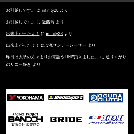
お引越しです。
に
infinity28
より
お引越しです。
に
近藤斉
より
出来上がったよ！
に
infinity28
より
出来上がったよ！
に
3流サンデーレーサー
より
昨日は大勢の方々よりお電話やLINE頂きました。
に
通りすがり
のサニー好き
より