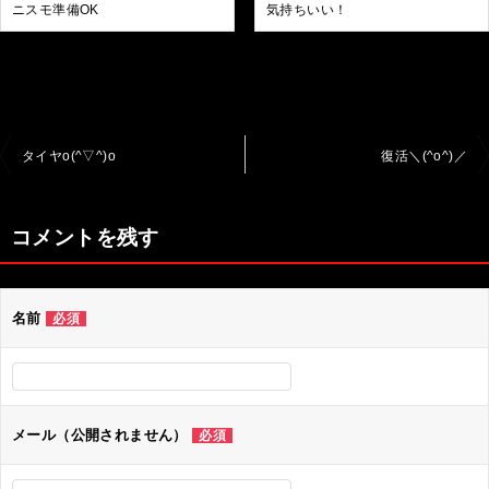
ニスモ準備OK
気持ちいい！
投
タイヤo(^▽^)o
復活＼(^o^)／
稿
ナ
コメントを残す
ビ
ゲ
名前
必須
ー
シ
ョ
ン
メール（公開されません）
必須