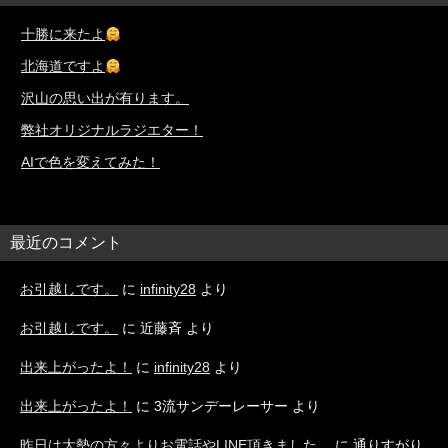
十勝に来たよ
北海道ですよ
沢山の思い出が有ります。
弊社オリジナルラジエター！
AIで色を変えてみた！
最近のコメント
お引越しです。
に
infinity28
より
お引越しです。
に
近藤斉
より
出来上がったよ！
に
infinity28
より
出来上がったよ！
に
3流サンデーレーサー
より
昨日は大勢の方々よりお電話やLINE頂きました。
に
通りすがり