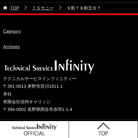
21号車
2026年5月
TOP
ＴＳサニー
９割？８割五分？
28号車
2026年4月
38号車
2026年3月
Category
510セダン
2026年2月
ADVAN
2026年1月
Archives
BRIDEシート
2025年12月
HKS
2025年11月
IDIブレーキパッド
2025年10月
テクニカルサービスインフィニティー
JAF公認レース
2025年9月
〒391-0013 茅野市宮川1911-1
JCCAクラッシックカーレース
2025年8月
本社
有限会社信州キャリッジ
ORC
2025年7月
〒394-0002 長野県岡谷市赤羽1-1-4
other
2025年6月
PLUS ONEオイル
2025年5月
© 2025 テクニカルサービスインフィニティーのブログ
TONE工具
2025年4月