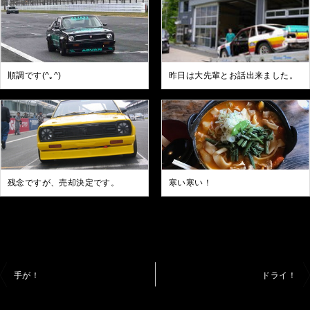
順調です(^｡^)
昨日は大先輩とお話出来ました。
残念ですが、売却決定です。
寒い寒い！
投
手が！
ドライ！
稿