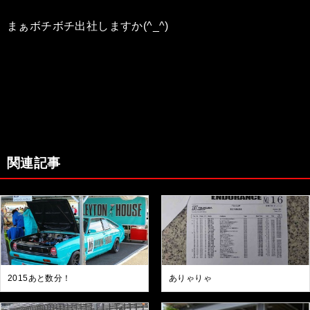
まぁボチボチ出社しますか(^_^)
関連記事
2015あと数分！
ありゃりゃ