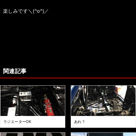
楽しみです＼(^o^)／
関連記事
ラジエーターOK
あれ？