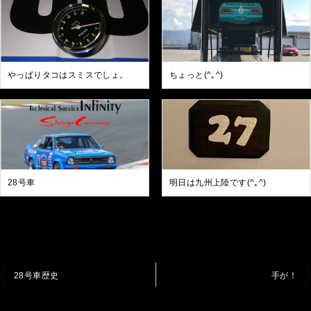
やっぱりタコはスミスでしょ。
ちょっと(^｡^)
28号車
明日は九州上陸です(^｡^)
投
28号車歴史
手が！
稿