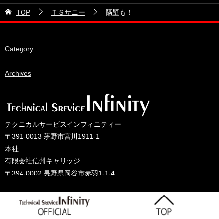
21号車
2026年5月
TOP
ＴＳサニー
隔壁も！
28号車
2026年4月
38号車
2026年3月
Category
510セダン
2026年2月
ADVAN
2026年1月
Archives
BRIDEシート
2025年12月
HKS
2025年11月
IDIブレーキパッド
2025年10月
テクニカルサービスインフィニティー
JAF公認レース
2025年9月
〒391-0013 茅野市宮川1911-1
JCCAクラッシックカーレース
2025年8月
本社
有限会社信州キャリッジ
ORC
2025年7月
〒394-0002 長野県岡谷市赤羽1-1-4
other
2025年6月
PLUS ONEオイル
2025年5月
© 2025 テクニカルサービスインフィニティーのブログ
TONE工具
2025年4月