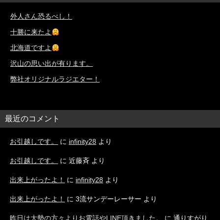
外人さん恐るべし！
十勝に来たよ
北海道ですよ
沢山の思い出が有ります。
弊社オリジナルラジエター！
最近のコメント
お引越しです。
に
infinity28
より
お引越しです。
に
近藤斉
より
出来上がったよ！
に
infinity28
より
出来上がったよ！
に
3流サンデーレーサー
より
昨日は大勢の方々よりお電話やLINE頂きました。
に
通りすがり