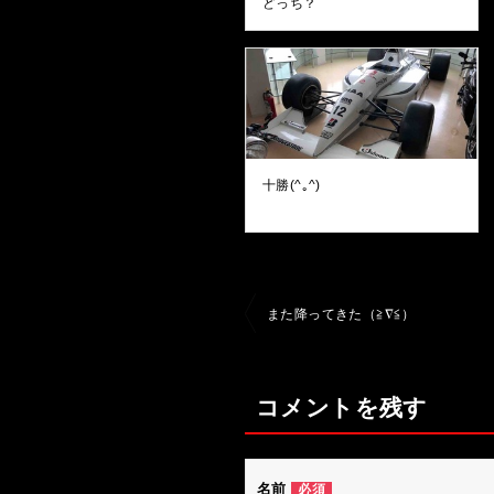
どっち？
十勝(^｡^)
投
また降ってきた（≧∇≦）
稿
ナ
コメントを残す
ビ
ゲ
ー
名前
必須