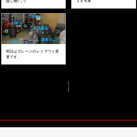
探し物(^｡^)
２８号車
明日はガレージのレイアウト変
更です。