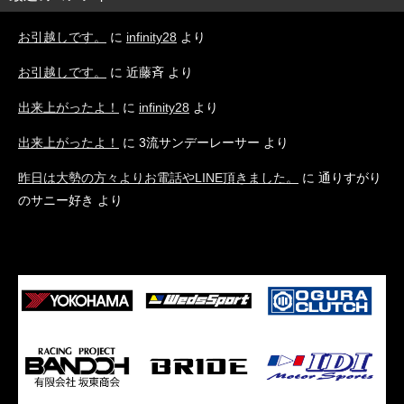
お引越しです。
に
infinity28
より
お引越しです。
に
近藤斉
より
出来上がったよ！
に
infinity28
より
出来上がったよ！
に
3流サンデーレーサー
より
昨日は大勢の方々よりお電話やLINE頂きました。
に
通りすがり
のサニー好き
より