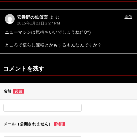
ビ
ゲ
安曇野の鉄仮面
より:
返信
ー
2015年1月21日 2:27 PM
シ
ニューマシンは気持ちいいでしょうね(^O^)
ョ
ところで慣らし運転とかもするもんなんですか？
ン
コメントを残す
名前
必須
メール（公開されません）
必須