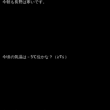
今朝も長野は寒いです。
今頃の気温は－5℃位かな？（≧∇≦）