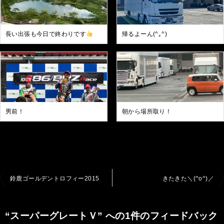
長い出張も今日で終わりです
帰るよーん(^｡^)
男前！
朝から場所取り！
投
鈴鹿ゴールデントロフィー2015
きたきた＼(^o^)／
稿
ナ
“スーパーグレートＶ” への1件のフィードバック