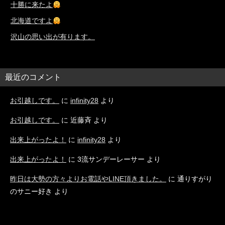
十勝に来たよ
北海道ですよ
沢山の思い出が有ります。
最近のコメント
お引越しです。
に
infinity28
より
お引越しです。
に
近藤斉
より
出来上がったよ！
に
infinity28
より
出来上がったよ！
に
3流サンデーレーサー
より
昨日は大勢の方々よりお電話やLINE頂きました。
に
通りすがり
のサニー好き
より