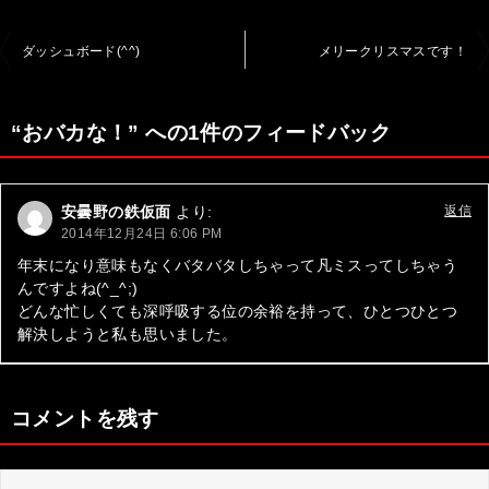
投
ダッシュボード(^^)
メリークリスマスです！
稿
ナ
“おバカな！” への1件のフィードバック
ビ
ゲ
安曇野の鉄仮面
より:
返信
ー
2014年12月24日 6:06 PM
シ
年末になり意味もなくバタバタしちゃって凡ミスってしちゃう
んですよね(^_^;)
ョ
どんな忙しくても深呼吸する位の余裕を持って、ひとつひとつ
ン
解決しようと私も思いました。
コメントを残す