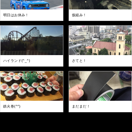
明日はお休み！
仮組み！
ハイランド(^_^)
さてと！
鉄火巻(^^)
まだまだ！