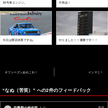
38号車エンジン。
不用品！
今日は開店休業ですね。
やりました！！優勝です！！
投
オフシーズンあれこれ！
インマニ！
稿
ナ
“なぬ（苦笑）” への2件のフィードバック
ビ
ゲ
安曇野の鉄仮面
より:
返信