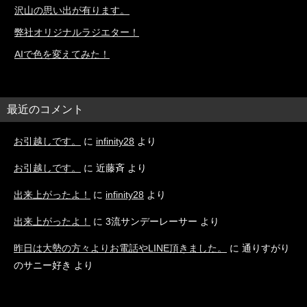
沢山の思い出が有ります。
弊社オリジナルラジエター！
AIで色を変えてみた！
最近のコメント
お引越しです。
に
infinity28
より
お引越しです。
に
近藤斉
より
出来上がったよ！
に
infinity28
より
出来上がったよ！
に
3流サンデーレーサー
より
昨日は大勢の方々よりお電話やLINE頂きました。
に
通りすがり
のサニー好き
より