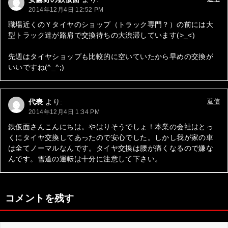
ー
2014年12月4日 12:52 PM
シ
職場近くのＹタイヤのショップ（トラック専門？）の前には大
型トラック達が路肩で交換待ちの大渋滞しています(>_<)
ョ
ン
先週はタイヤショップも比較的に空いていたから早めの交換が
いいですね(^_^;)
代表
より:
返信
2014年12月4日 1:34 PM
鉄仮面さんこんにちは。やはりそうでしょ！本業の会社はとっ
くにタイヤ交換してあったので安心でした。しかし我が家の車
は全てノーマルなんです。タイヤ交換は腰が痛くなるので嫌な
んです。雪道の運転は十分に注意して下さい。
コメントを残す