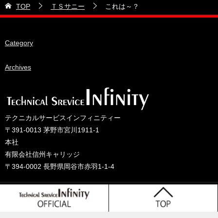
2026年5月
TOP
ＴＳサニー
これは～？
28号車
2026年4月
38号車
2026年3月
Category
510セダン
2026年2月
ADVAN
2026年1月
Archives
BRIDEシート
2025年12月
HKS
2025年11月
IDIブレーキパッド
2025年10月
テクニカルサービスインフィニティー
JAF公認レース
2025年9月
〒391-0013 茅野市宮川1911-1
JCCAクラッシックカーレース
2025年8月
本社
有限会社信州キャリッジ
ORC
2025年7月
〒394-0002 長野県岡谷市赤羽1-1-4
other
2025年6月
PLUS ONEオイル
2025年5月
© 2025 テクニカルサービスインフィニティーのブログ
TONE工具
2025年4月
Tprojact TS