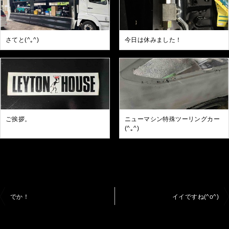
さてと(^｡^)
今日は休みました！
ご挨拶。
ニューマシン特殊ツーリングカー
(^｡^)
投
でか！
イイですね(^o^)
稿
ナ