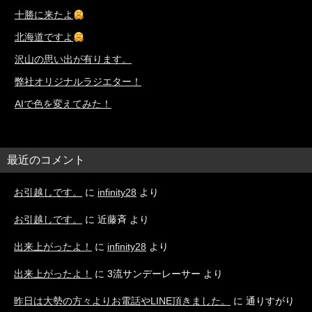
十勝に来たよ
北海道ですよ
沢山の思い出が有ります。
弊社オリジナルラジエター！
AIで色を変えてみた！
最近のコメント
お引越しです。
に
infinity28
より
お引越しです。
に
近藤斉
より
出来上がったよ！
に
infinity28
より
出来上がったよ！
に
3流サンデーレーサー
より
昨日は大勢の方々よりお電話やLINE頂きました。
に
通りすがり