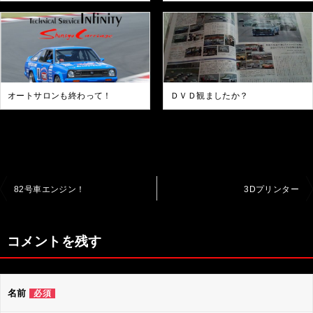
オートサロンも終わって！
ＤＶＤ観ましたか？
投
82号車エンジン！
3Dプリンター
稿
ナ
コメントを残す
ビ
ゲ
名前
必須
ー