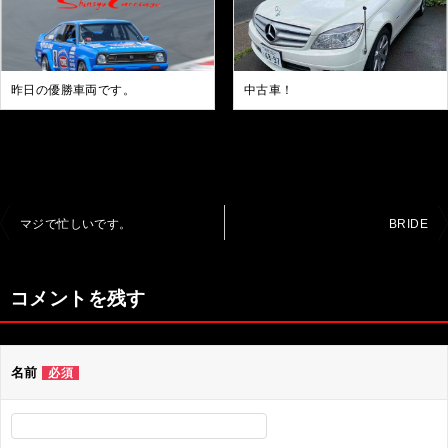
昨日の優勝車両です。
中古車！
投
マジで忙しいです。
BRIDE
稿
ナ
コメントを残す
ビ
ゲ
名前
必須
ー
シ
ョ