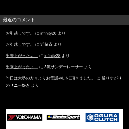
最近のコメント
お引越しです。
に
infinity28
より
お引越しです。
に
近藤斉
より
出来上がったよ！
に
infinity28
より
出来上がったよ！
に
3流サンデーレーサー
より
昨日は大勢の方々よりお電話やLINE頂きました。
に
通りすがり
のサニー好き
より