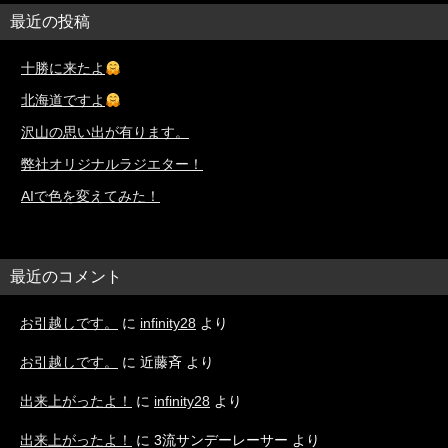
最近の投稿
十勝に来たよ
北海道ですよ
沢山の思い出が有ります。
弊社オリジナルラジエター！
AIで色を変えてみた！
最近のコメント
お引越しです。
に
infinity28
より
お引越しです。
に
近藤斉
より
出来上がったよ！
に
infinity28
より
出来上がったよ！
に
3流サンデーレーサー
より