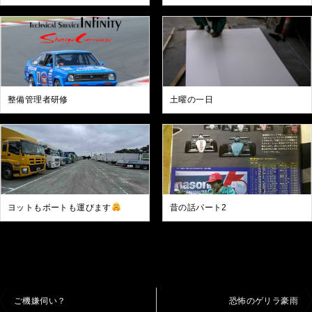
整備管理者研修
土曜の一日
ヨットもボートも運びます
昔の話パート2
投
ご機嫌伺い？
恐怖のゲリラ豪雨