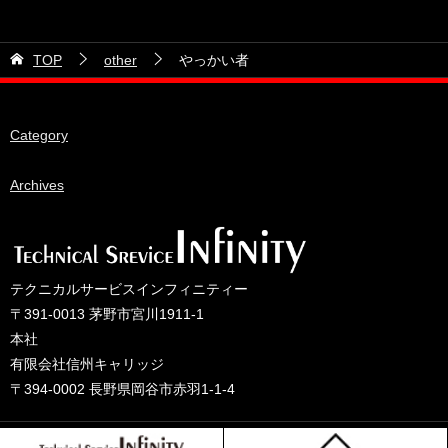
2026年6月
21号車
2026年5月
TOP
other
やっかい者
28号車
2026年4月
38号車
2026年3月
Category
510セダン
2026年2月
ADVAN
2026年1月
Archives
BRIDEシート
2025年12月
HKS
2025年11月
IDIブレーキパッド
2025年10月
テクニカルサービスインフィニティー
JAF公認レース
2025年9月
〒391-0013 茅野市宮川1911-1
JCCAクラッシックカーレース
2025年8月
本社
有限会社信州キャリッジ
ORC
2025年7月
〒394-0002 長野県岡谷市赤羽1-1-4
other
2025年6月
PLUS ONEオイル
2025年5月