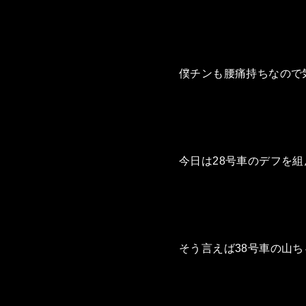
僕チンも腰痛持ちなので
今日は28号車のデフを
そう言えば38号車の山