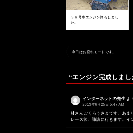
３８号車エンジン降ろしまし
た。
投
今日はお疲れモードです。
稿
ナ
“エンジン完成しまし
ビ
ゲ
ー
インターネットの先生
よ
2013年6月25日 5:47 AM
シ
林さんごくろうさまです。あま
ョ
レース後、諏訪に行きます。イ
ン