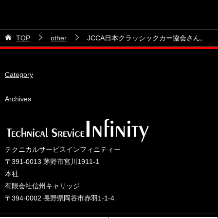
2026年7月
カテゴリー
2026年6月
21号車
2026年5月
TOP
other
JCCA日本クラッシックカー協会さん。
28号車
2026年4月
38号車
2026年3月
Category
510セダン
2026年2月
ADVAN
2026年1月
Archives
BRIDEシート
2025年12月
HKS
2025年11月
IDIブレーキパッド
2025年10月
テクニカルサービスインフィニティー
JAF公認レース
2025年9月
〒391-0013 茅野市宮川1911-1
JCCAクラッシックカーレース
2025年8月
本社
有限会社信州キャリッジ
ORC
2025年7月
〒394-0002 長野県岡谷市赤羽1-1-4
other
2025年6月