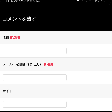
昨日はお休み頂きました。
RB25ブーストアップ
稿
ナ
コメントを残す
ビ
ゲ
名前
必須
ー
シ
ョ
ン
メール（公開されません）
必須
サイト