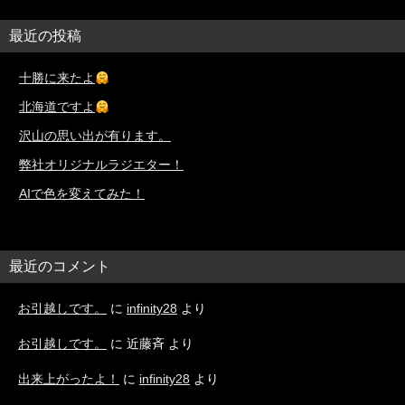
最近の投稿
十勝に来たよ
北海道ですよ
沢山の思い出が有ります。
弊社オリジナルラジエター！
AIで色を変えてみた！
最近のコメント
お引越しです。
に
infinity28
より
お引越しです。
に
近藤斉
より
出来上がったよ！
に
infinity28
より