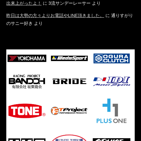
出来上がったよ！
に
3流サンデーレーサー
より
昨日は大勢の方々よりお電話やLINE頂きました。
に
通りすがり
のサニー好き
より