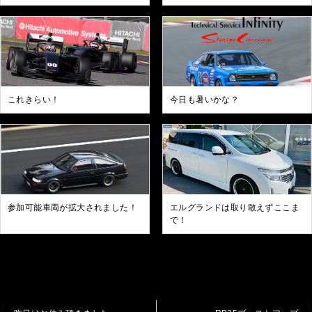
これきらい！
今日も暑いかな？
参加可能車両が拡大されました！
エルグランドは取り敢えずここま
で！
投