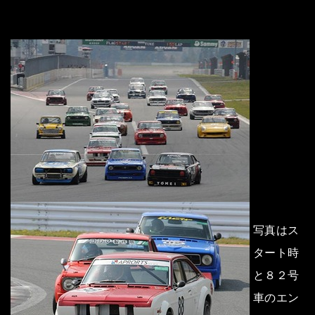
写真はス
タート時
と８２号
車のエン