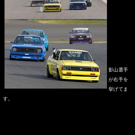
影山選手
が右手を
挙げてま
す。