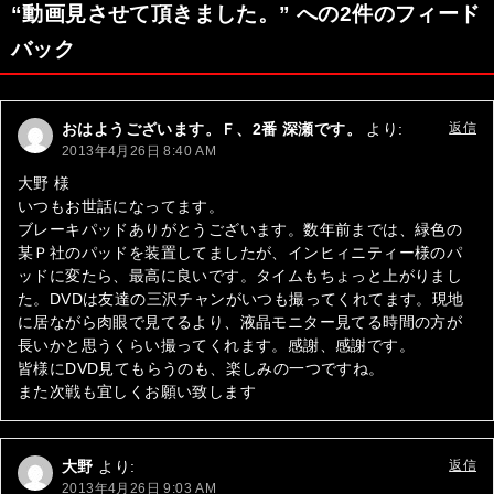
“動画見させて頂きました。” への2件のフィード
ビ
バック
ゲ
ー
おはようございます。Ｆ、2番 深瀬です。
より:
返信
シ
2013年4月26日 8:40 AM
ョ
大野 様
いつもお世話になってます。
ン
ブレーキパッドありがとうございます。数年前までは、緑色の
某Ｐ社のパッドを装置してましたが、インヒィニティー様のパ
ッドに変たら、最高に良いです。タイムもちょっと上がりまし
た。DVDは友達の三沢チャンがいつも撮ってくれてます。現地
に居ながら肉眼で見てるより、液晶モニター見てる時間の方が
長いかと思うくらい撮ってくれます。感謝、感謝です。
皆様にDVD見てもらうのも、楽しみの一つですね。
また次戦も宜しくお願い致します
大野
より:
返信
2013年4月26日 9:03 AM