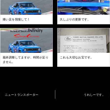
痛い足を我慢して！
久しぶりの更新です。
最終調整してますが、時間が足り
これも大切なお宝です。
ません。
投
ニュートランスポーター
うれしーです。
稿
ナ