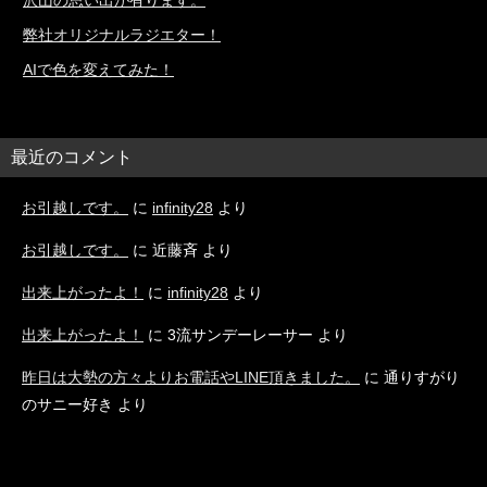
沢山の思い出が有ります。
弊社オリジナルラジエター！
AIで色を変えてみた！
最近のコメント
お引越しです。
に
infinity28
より
お引越しです。
に
近藤斉
より
出来上がったよ！
に
infinity28
より
出来上がったよ！
に
3流サンデーレーサー
より
昨日は大勢の方々よりお電話やLINE頂きました。
に
通りすがり
のサニー好き
より