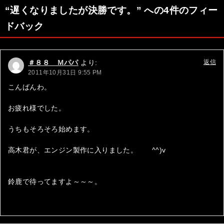
ナ
“遅くなりましたが決勝です。” への4件のフィー
ビ
ドバック
ゲ
ー
＃８８ Ｍパパ
より:
返信
シ
2011年10月31日 9:55 PM
ョ
こんばんわ。
ン
お疲れ様でした。
うちもそろそろ始めます。
高木君が、エンジン製作に入りました。 ^^)v
鈴鹿で待ってますよ～～～。