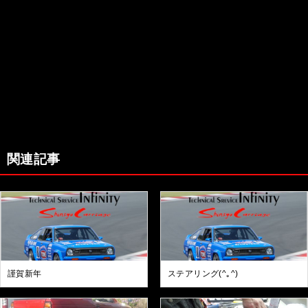
関連記事
謹賀新年
ステアリング(^｡^)