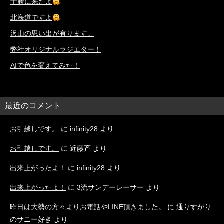
十勝に来たよ
北海道ですよ
沢山の思い出が有ります。
弊社オリジナルラジエター！
AIで色を変えてみた！
最近のコメント
お引越しです。
に
infinity28
より
お引越しです。
に
近藤斉
より
出来上がったよ！
に
infinity28
より
出来上がったよ！
に
3流サンデーレーサー
より
昨日は大勢の方々よりお電話やLINE頂きました。
に
通りすがり
のサニー好き
より