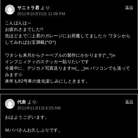
サニトラ君
より:
返信
2011年10月31日 11:08 PM
こんばんは～
お疲れさまでした!!
先ほどまで〇上君のガレージにお邪魔してました☆ ワタシから
してみればお宝満載(^O^)
ワタシも来月からクーペブルの製作にかかります(^_^)v
インフニィティのステッカー貼りたいです
今週中に、デジカメ写真送りますm(_ _)m パソコンでも送って
みます☆
来年も82号車の進化楽しみにしときます。
代表
より:
返信
2011年11月1日 6:25 AM
おはようございます。
Ｍパパさんお久しぶりです。