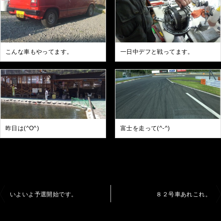
こんな車もやってます。
一日中デフと戦ってます。
昨日は(^O^)
富士を走って(^-^)
投
いよいよ予選開始です。
８２号車あれこれ。
稿