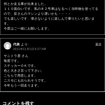
何とか走る事が出来ました。
１１０面白いです、私の８２号車はなるべく当時物を使ってる
ので、皆さんのマシンより遅いかも・・・・
でも楽しいです、壊さないように楽しんで乗りたいと思いま
す。
今度はご一緒にお願いします。
代表
より:
返信
2011年11月1日 6:27 AM
サニトラ君 さん
毎度です。
ステッカーＯＫです。
色と大きさ言って下さい。
こちらで用意します。
ニスモにも出られそうです。
今年もう一回走ります。
コメントを残す