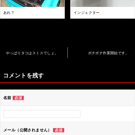
あれ？
インジェクター
投
やっぱりタコはスミスでしょ。
ボチボチ作業開始です。
稿
ナ
コメントを残す
ビ
ゲ
名前
必須
ー
シ
ョ
ン
メール（公開されません）
必須