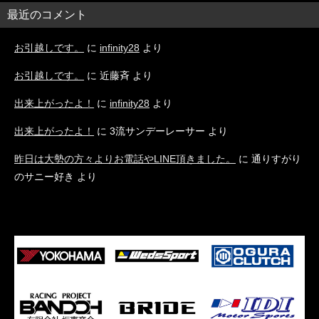
最近のコメント
お引越しです。
に
infinity28
より
お引越しです。
に
近藤斉
より
出来上がったよ！
に
infinity28
より
出来上がったよ！
に
3流サンデーレーサー
より
昨日は大勢の方々よりお電話やLINE頂きました。
に
通りすがり
のサニー好き
より