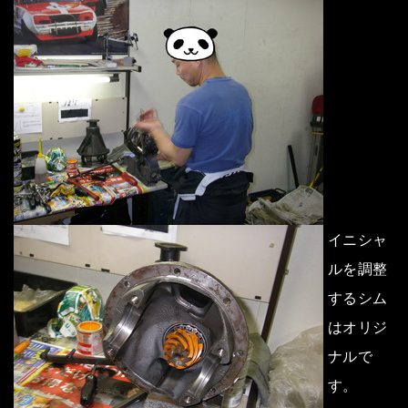
イニシャ
ルを調整
するシム
はオリジ
ナルで
す。