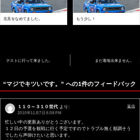
北見をなめてました。
もう少し！
投
テストに行って来ました。
まだ着地出来ません。
稿
ナ
“マジでキツいです。” への1件のフィードバック
ビ
ゲ
１１０～３１０世代
より:
返信
ー
2010年11月7日 6:08 PM
シ
忙しい中の更新ありがとうございます。
１２日の予選を観戦に行く予定ですのでトラブル無く順調そう
ョ
でしたら声掛けたいと思います。
ン