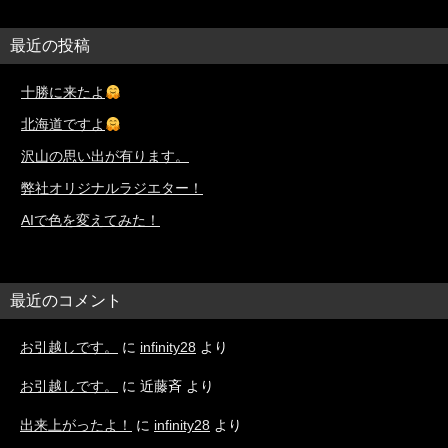
最近の投稿
十勝に来たよ
北海道ですよ
沢山の思い出が有ります。
弊社オリジナルラジエター！
AIで色を変えてみた！
最近のコメント
お引越しです。
に
infinity28
より
お引越しです。
に
近藤斉
より
出来上がったよ！
に
infinity28
より