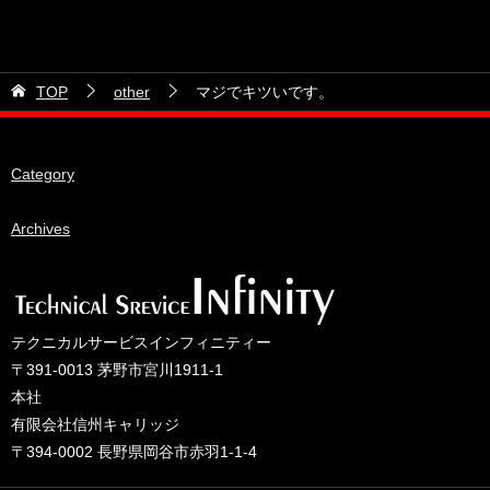
2026年7月
カテゴリー
2026年6月
21号車
2026年5月
TOP
other
マジでキツいです。
28号車
2026年4月
38号車
2026年3月
Category
510セダン
2026年2月
ADVAN
2026年1月
Archives
BRIDEシート
2025年12月
HKS
2025年11月
IDIブレーキパッド
2025年10月
テクニカルサービスインフィニティー
JAF公認レース
2025年9月
〒391-0013 茅野市宮川1911-1
JCCAクラッシックカーレース
2025年8月
本社
有限会社信州キャリッジ
ORC
2025年7月
〒394-0002 長野県岡谷市赤羽1-1-4
other
2025年6月