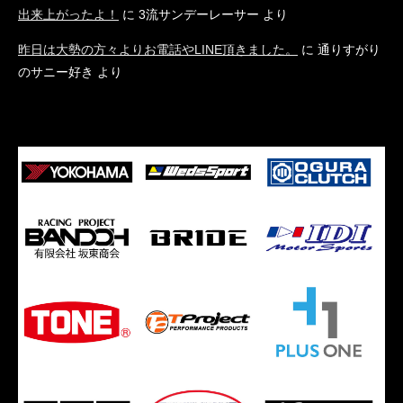
出来上がったよ！
に
3流サンデーレーサー
より
昨日は大勢の方々よりお電話やLINE頂きました。
に
通りすがり
のサニー好き
より