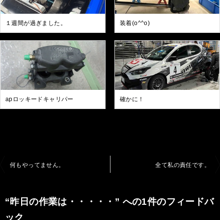
１週間が過ぎました。
装着(o^^o)
apロッキードキャリパー
確かに！
投
何もやってません。
全て私の責任です。
稿
ナ
“昨日の作業は・・・・・” への1件のフィードバ
ビ
ック