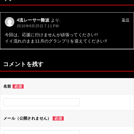
ゲ
ー
4流レーサー難波
より:
返信
シ
2010年9月25日 7:11 PM
ョ
今回は、応援に行けませんが頑張ってください!!
イイ流れのまま11月のグランプリを迎えてください!!
ン
コメントを残す
名前
必須
メール（公開されません）
必須