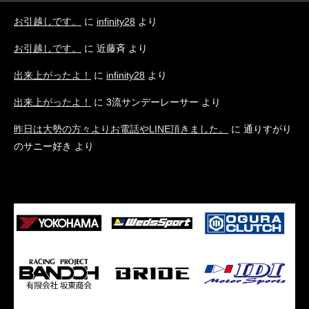
お引越しです。
に
infinity28
より
お引越しです。
に
近藤斉
より
出来上がったよ！
に
infinity28
より
出来上がったよ！
に
3流サンデーレーサー
より
昨日は大勢の方々よりお電話やLINE頂きました。
に
通りすがり
のサニー好き
より