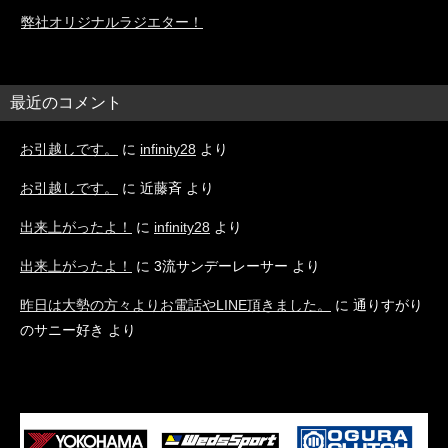
弊社オリジナルラジエター！
最近のコメント
お引越しです。
に
infinity28
より
お引越しです。
に
近藤斉
より
出来上がったよ！
に
infinity28
より
出来上がったよ！
に
3流サンデーレーサー
より
昨日は大勢の方々よりお電話やLINE頂きました。
に
通りすがり
のサニー好き
より