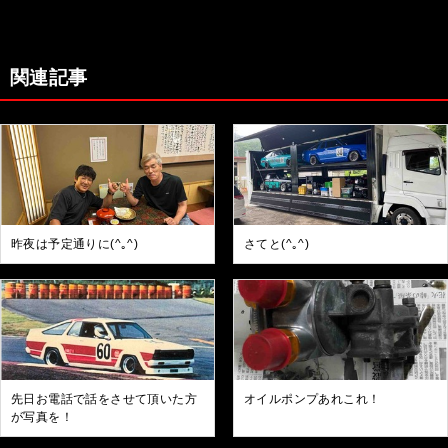
関連記事
昨夜は予定通りに(^｡^)
さてと(^｡^)
先日お電話で話をさせて頂いた方
オイルポンプあれこれ！
が写真を！