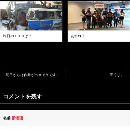
昨日の１１０は？
あれれ！
投
明日からは作業が出来そうです。
宝くじ。
稿
ナ
コメントを残す
ビ
ゲ
名前
必須
ー
シ