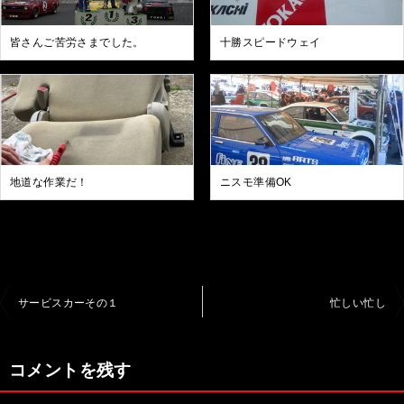
皆さんご苦労さまでした。
十勝スピードウェイ
地道な作業だ！
ニスモ準備OK
投
サービスカーその１
忙しい忙し
稿
ナ
コメントを残す
ビ