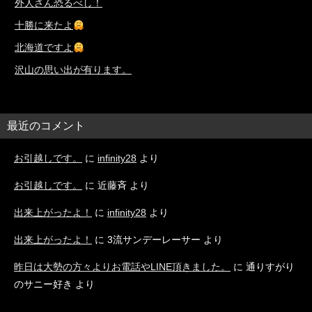
外人さん恐るべし！
十勝に来たよ
北海道ですよ
沢山の思い出が有ります。
最近のコメント
お引越しです。
に
infinity28
より
お引越しです。
に
近藤斉
より
出来上がったよ！
に
infinity28
より
出来上がったよ！
に
3流サンデーレーサー
より
昨日は大勢の方々よりお電話やLINE頂きました。
に
通りすがり
のサニー好き
より