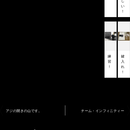
し
い
！
練
鍵
習
入
！
れ
！
投
アジの開きの山です。
チーム・インフィニティー
稿
ナ