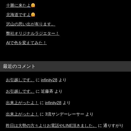
十勝に来たよ
北海道ですよ
沢山の思い出が有ります。
弊社オリジナルラジエター！
AIで色を変えてみた！
最近のコメント
お引越しです。
に
infinity28
より
お引越しです。
に
近藤斉
より
出来上がったよ！
に
infinity28
より
出来上がったよ！
に
3流サンデーレーサー
より
昨日は大勢の方々よりお電話やLINE頂きました。
に
通りすがり