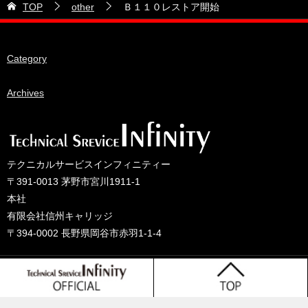
TOP
other
Ｂ１１０レストア開始
28号車
2026年4月
38号車
2026年3月
Category
510セダン
2026年2月
ADVAN
2026年1月
Archives
BRIDEシート
2025年12月
HKS
2025年11月
IDIブレーキパッド
2025年10月
テクニカルサービスインフィニティー
JAF公認レース
2025年9月
〒391-0013 茅野市宮川1911-1
JCCAクラッシックカーレース
2025年8月
本社
有限会社信州キャリッジ
ORC
2025年7月
〒394-0002 長野県岡谷市赤羽1-1-4
other
2025年6月
PLUS ONEオイル
2025年5月
© 2025 テクニカルサービスインフィニティーのブログ
TONE工具
2025年4月
Tprojact TS
2025年3月