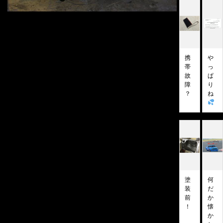
携
や
帯
っ
故
ぱ
障
り
？
ね
塗
何
装
だ
前
か
！
懐
か