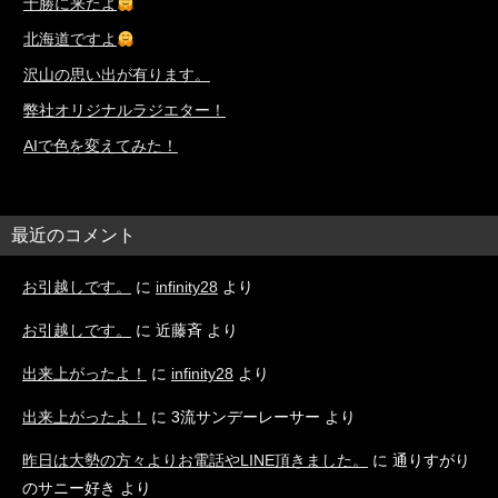
十勝に来たよ
北海道ですよ
沢山の思い出が有ります。
弊社オリジナルラジエター！
AIで色を変えてみた！
最近のコメント
お引越しです。
に
infinity28
より
お引越しです。
に
近藤斉
より
出来上がったよ！
に
infinity28
より
出来上がったよ！
に
3流サンデーレーサー
より
昨日は大勢の方々よりお電話やLINE頂きました。
に
通りすがり
のサニー好き
より