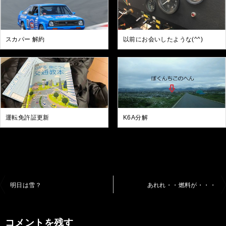
スカパー 解約
以前にお会いしたような(^^)
運転免許証更新
K6A分解
投
明日は雪？
あれれ・・燃料が・・・
稿
ナ
コメントを残す