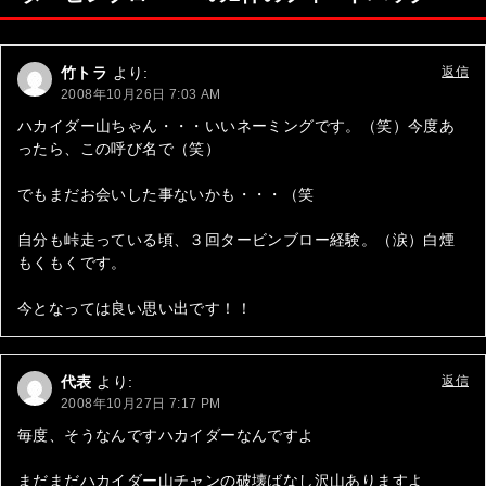
ビ
ゲ
竹トラ
より:
返信
ー
2008年10月26日 7:03 AM
シ
ハカイダー山ちゃん・・・いいネーミングです。（笑）今度あ
ったら、この呼び名で（笑）
ョ
ン
でもまだお会いした事ないかも・・・（笑
自分も峠走っている頃、３回タービンブロー経験。（涙）白煙
もくもくです。
今となっては良い思い出です！！
代表
より:
返信
2008年10月27日 7:17 PM
毎度、そうなんですハカイダーなんですよ
まだまだハカイダー山チャンの破壊ばなし沢山ありますよ