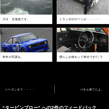
只今 北海道です。
トランポのゲートが・・・・・
昨年の写真を。
慣らしが終わって来社です(^｡^)
投
シーズンオフ・・・・
パネル来てたよ。
稿
ナ
“タービンブロー” への2件のフィードバック