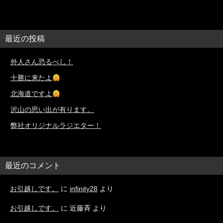
最近の投稿
外人さん恐るべし！
十勝に来たよ
北海道ですよ
沢山の思い出が有ります。
弊社オリジナルラジエター！
最近のコメント
お引越しです。
に
infinity28
より
お引越しです。
に
近藤斉
より