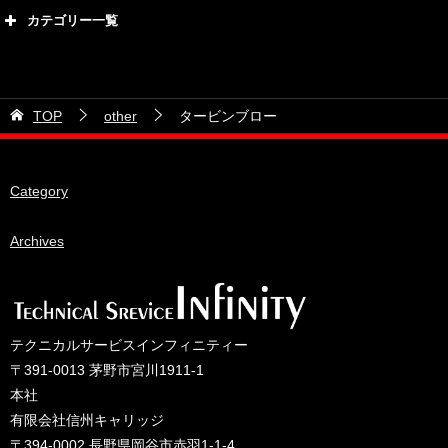
2026年8月
カテゴリー一覧
2026年7月
カテゴリー
2026年6月
21号車
2026年5月
TOP
other
タービンブロー
28号車
2026年4月
38号車
2026年3月
Category
510セダン
2026年2月
ADVAN
2026年1月
Archives
BRIDEシート
2025年12月
HKS
2025年11月
IDIブレーキパッド
2025年10月
テクニカルサービスインフィニティー
JAF公認レース
2025年9月
〒391-0013 茅野市宮川1911-1
JCCAクラッシックカーレース
2025年8月
本社
有限会社信州キャリッジ
ORC
2025年7月
〒394-0002 長野県岡谷市赤羽1-1-4