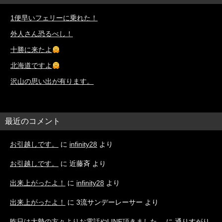
1便早いフェリーに乗れた！
外人さん恐るべし！
十勝に来たよ
北海道ですよ
沢山の思い出が有ります。
最近のコメント
お引越しです。
に
infinity28
より
お引越しです。
に
近藤斉
より
出来上がったよ！
に
infinity28
より
出来上がったよ！
に
3流サンデーレーサー
より
昨日は大勢の方々よりお電話やLINE頂きました。
に
通りすがり