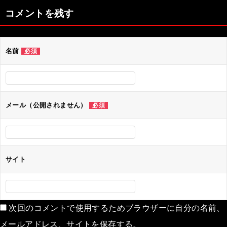
ナ
コメントを残す
ビ
ゲ
名前
必須
ー
シ
ョ
ン
メール（公開されません）
必須
サイト
次回のコメントで使用するためブラウザーに自分の名前、
メールアドレス、サイトを保存する。