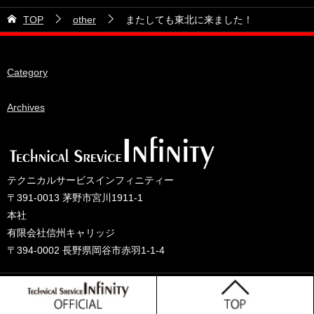
21号車
2026年5月
TOP
other
またしても東北に来ました！
28号車
2026年4月
38号車
2026年3月
Category
510セダン
2026年2月
ADVAN
2026年1月
Archives
BRIDEシート
2025年12月
HKS
2025年11月
IDIブレーキパッド
2025年10月
テクニカルサービスインフィニティー
JAF公認レース
2025年9月
〒391-0013 茅野市宮川1911-1
JCCAクラッシックカーレース
2025年8月
本社
有限会社信州キャリッジ
ORC
2025年7月
〒394-0002 長野県岡谷市赤羽1-1-4
other
2025年6月
PLUS ONEオイル
2025年5月
© 2025 テクニカルサービスインフィニティーのブログ
TONE工具
2025年4月