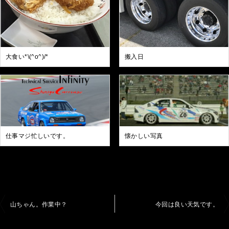
大食い*\(^o^)/*
搬入日
仕事マジ忙しいです。
懐かしい写真
投
山ちゃん。作業中？
今回は良い天気です。
稿