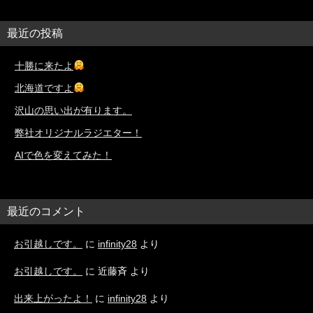
最近の投稿
十勝に来たよ
北海道ですよ
沢山の思い出が有ります。
弊社オリジナルラジエター！
AIで色を変えてみた！
最近のコメント
お引越しです。
に
infinity28
より
お引越しです。
に
近藤斉
より
出来上がったよ！
に
infinity28
より