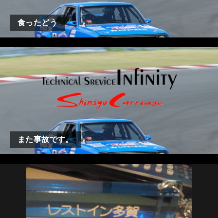
食ったどう
また事故です。