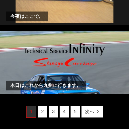
今夜はここで。
本日はこれから九州に行きます。
1
2
3
4
5
次へ