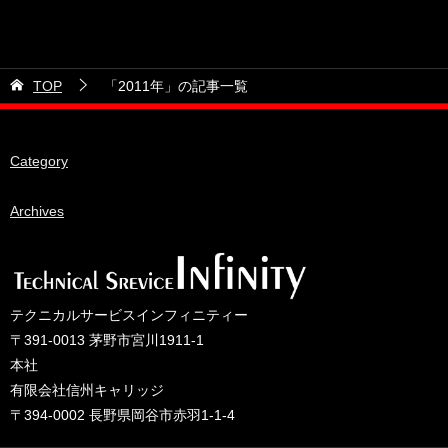
2026年7月
カテゴリー
2026年6月
21号車
2026年5月
TOP
「2011年」の記事一覧
28号車
2026年4月
38号車
2026年3月
Category
510セダン
2026年2月
ADVAN
2026年1月
Archives
BRIDEシート
2025年12月
HKS
2025年11月
IDIブレーキパッド
2025年10月
テクニカルサービスインフィニティー
JAF公認レース
2025年9月
〒391-0013 茅野市宮川1911-1
JCCAクラッシックカーレース
2025年8月
本社
有限会社信州キャリッジ
ORC
2025年7月
〒394-0002 長野県岡谷市赤羽1-1-4
other
2025年6月