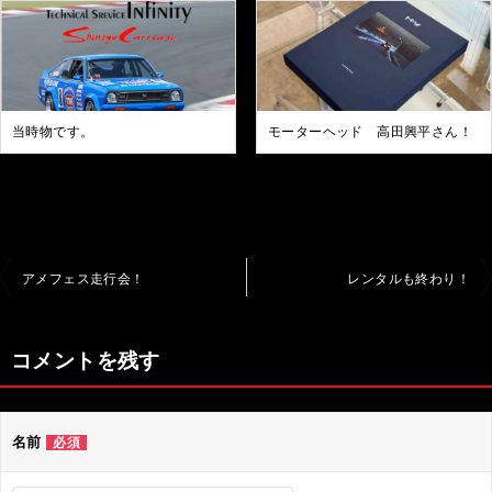
当時物です。
モーターヘッド 高田興平さん！
投
アメフェス走行会！
レンタルも終わり！
稿
ナ
コメントを残す
ビ
ゲ
名前
必須
ー
シ