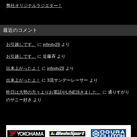
弊社オリジナルラジエター！
最近のコメント
お引越しです。
に
infinity28
より
お引越しです。
に
近藤斉
より
出来上がったよ！
に
infinity28
より
出来上がったよ！
に
3流サンデーレーサー
より
昨日は大勢の方々よりお電話やLINE頂きました。
に
通りすがり
のサニー好き
より