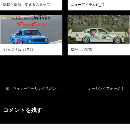
記録と情熱、支えるスタッフ。
ニューアイテム(^_^)
やっぱりね（≧∇≦）
懐かしい写真
投
富士マイナーツーリングスポンサー・エントラント紹介
レーシングフォージ！
稿
ナ
コメントを残す
ビ
ゲ