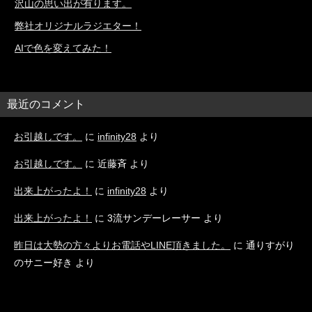
沢山の思い出が有ります。
弊社オリジナルラジエター！
AIで色を変えてみた！
最近のコメント
お引越しです。
に
infinity28
より
お引越しです。
に
近藤斉
より
出来上がったよ！
に
infinity28
より
出来上がったよ！
に
3流サンデーレーサー
より
昨日は大勢の方々よりお電話やLINE頂きました。
に
通りすがり
のサニー好き
より