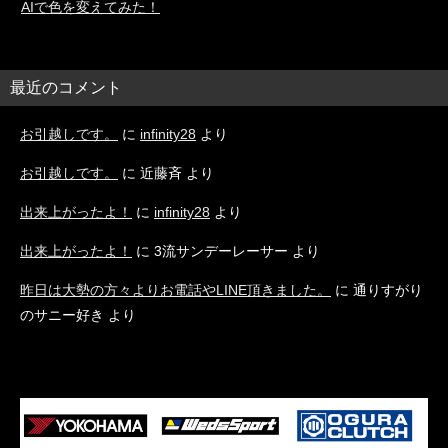
AIで色を変えてみた！
最近のコメント
お引越しです。
に
infinity28
より
お引越しです。
に
近藤斉
より
出来上がったよ！
に
infinity28
より
出来上がったよ！
に
3流サンデーレーサー
より
昨日は大勢の方々よりお電話やLINE頂きました。
に
通りすがり
のサニー好き
より