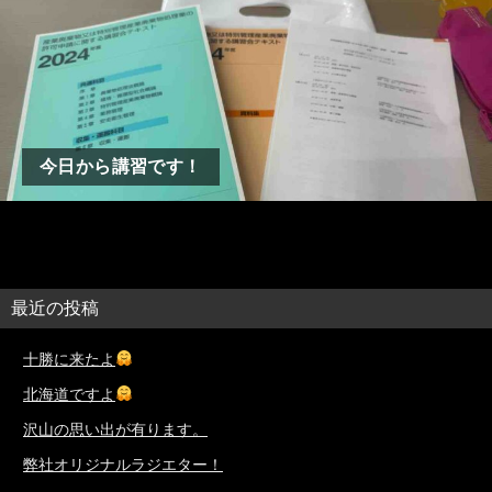
今日から講習です！
最近の投稿
十勝に来たよ
北海道ですよ
沢山の思い出が有ります。
弊社オリジナルラジエター！