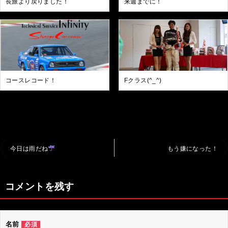
長旅より戻りました！
来週までに！
コースレコード！
Fクラス(^_^)
投
今日は雨だね
もう嫌になった！
稿
ナ
コメントを残す
ビ
ゲ
名前
必須