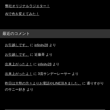
弊社オリジナルラジエター！
AIで色を変えてみた！
最近のコメント
お引越しです。
に
infinity28
より
お引越しです。
に
近藤斉
より
出来上がったよ！
に
infinity28
より
出来上がったよ！
に
3流サンデーレーサー
より
昨日は大勢の方々よりお電話やLINE頂きました。
に
通りすがり
のサニー好き
より