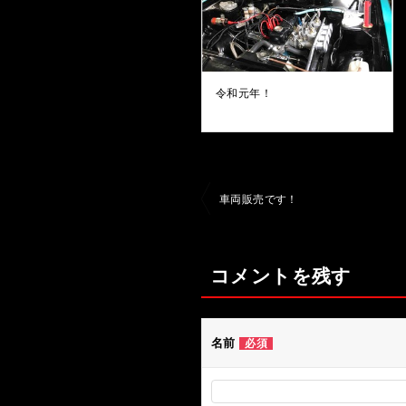
令和元年！
投
車両販売です！
稿
ナ
コメントを残す
ビ
ゲ
ー
名前
必須
シ
ョ