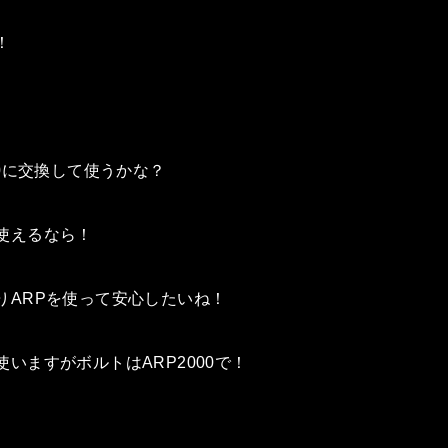
！
00に交換して使うかな？
使えるなら！
りARPを使って安心したいね！
いますがボルトはARP2000で！