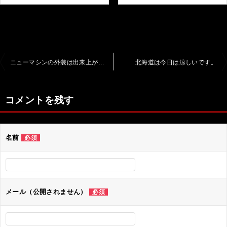
投
ニューマシンの外装は出来上がりました
北海道は今日は涼しいです。
稿
ナ
コメントを残す
ビ
ゲ
名前
必須
ー
シ
ョ
ン
メール（公開されません）
必須