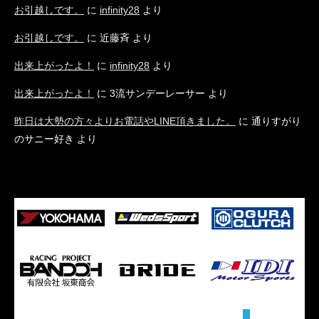
お引越しです。
に
infinity28
より
お引越しです。
に
近藤斉
より
出来上がったよ！
に
infinity28
より
出来上がったよ！
に
3流サンデーレーサー
より
昨日は大勢の方々よりお電話やLINE頂きました。
に
通りすがり
のサニー好き
より