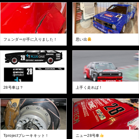
フェンダーが手に入りました！
思い出
28号車は？
上手く走れば！
Tprojectブレーキキット！
ニュー28号車