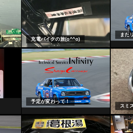
また
充電バイクの旅(o^^o)
予定が変わって！
スミス(