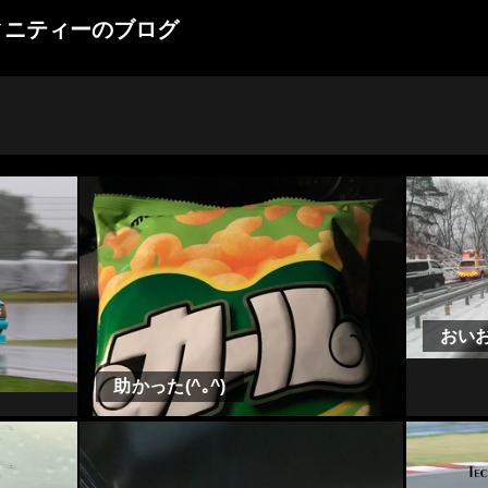
ィニティーのブログ
おい
助かった(^｡^)