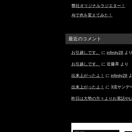
弊社オリジナルラジエター！
AIで色を変えてみた！
最近のコメント
お引越しです。
に
infinity28
よ
お引越しです。
に
近藤斉
より
出来上がったよ！
に
infinity28
よ
出来上がったよ！
に
3流サンデ
昨日は大勢の方々よりお電話やL