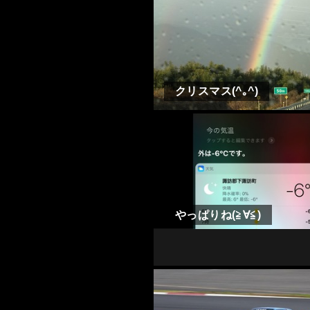
クリスマス(^｡^)
やっぱりね(≧∀≦)