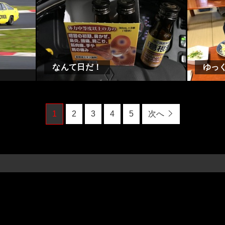
なんて日だ！
ゆっく
1
2
3
4
5
次へ