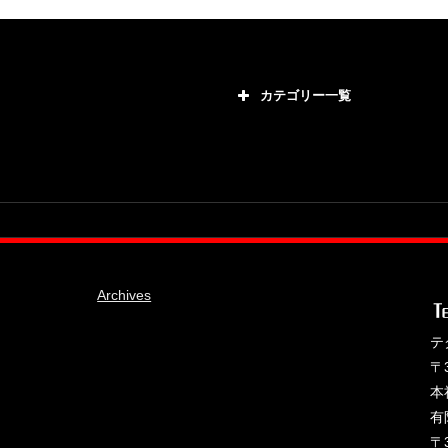
カテゴリー一覧
カテゴリー
21号車
28号車
38号車
510セダン
Archives
ADVAN
BRIDEシート
テ
〒
HKS
本
IDIブレーキパッド
有
JAF公認レース
〒