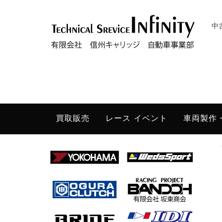
中
買取販売
レース イベント
車両製作